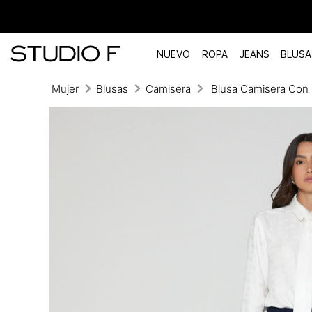
NUEVO
ROPA
JEANS
BLUSA
Mujer
Blusas
Camisera
Blusa Camisera Con
TÉRMINOS MÁS BUSCADOS
1
.
vestidos
2
.
blusas
3
.
pantalon
4
.
tiro alto
5
.
blazer
6
.
falda
7
.
body studio f
8
.
short