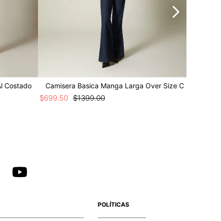
Al Costado
Camisera Basica Manga Larga Over Size C
Camiser
$
699
.
50
$
1399
.
00
$
1049
.
25
POLÍTICAS