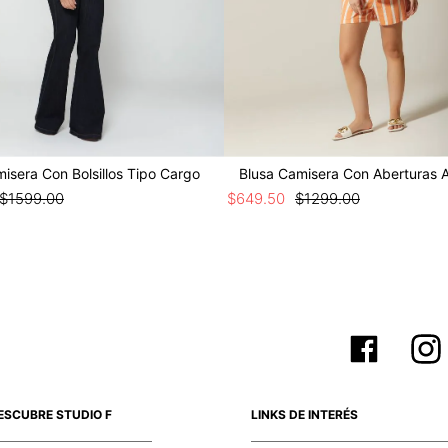
isera Con Bolsillos Tipo Cargo
Blusa Camisera Con Aberturas 
$
1599
.
00
$
649
.
50
$
1299
.
00
ESCUBRE STUDIO F
LINKS DE INTERÉS