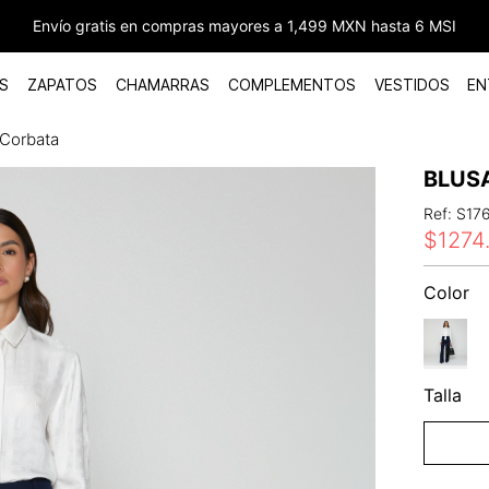
Envío gratis en compras mayores a 1,499 MXN hasta 6 MSI
S
ZAPATOS
CHAMARRAS
COMPLEMENTOS
VESTIDOS
EN
 Corbata
BLUS
Ref
:
S17
$
1274
Color
Talla