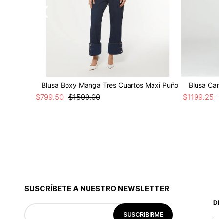
Blusa Boxy Manga Tres Cuartos Maxi Puño
Blusa Cam
$
799
.
50
$
1599
.
00
$
1199
.
25
SUSCRÍBETE A NUESTRO NEWSLETTER
D
SUSCRIBIRME