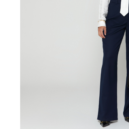
9
.
botas
10
.
blusa