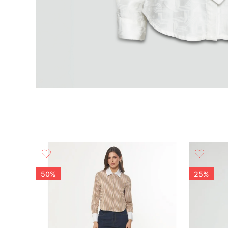
Blusa Camisera Manga 3/4 Corte Bombacho
50%
25%