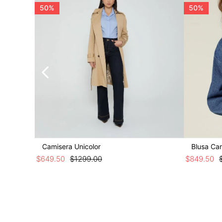
50%
50%
Camisera Unicolor
Blusa Ca
$
649
.
50
$
1299
.
00
$
849
.
50