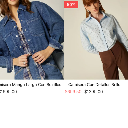
50%
misera Manga Larga Con Bolsillos
Camisera Con Detalles Brillo
$
1699
.
00
$
699
.
50
$
1399
.
00