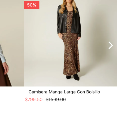
50%
50%
Camisera Manga Larga Con Bolsillo
Blusa C
$
799
.
50
$
1599
.
00
$
649
.
50