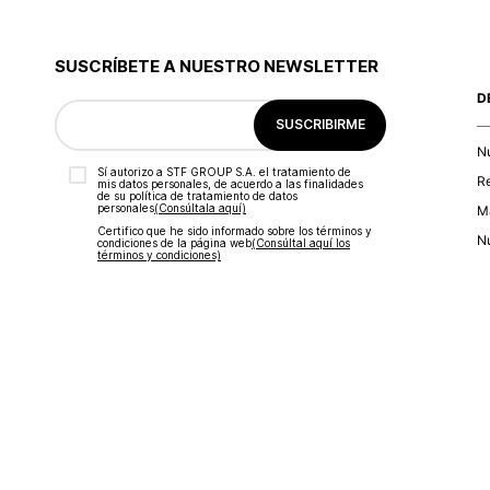
SUSCRÍBETE A NUESTRO NEWSLETTER
D
SUSCRIBIRME
N
Sí autorizo a STF GROUP S.A. el tratamiento de
R
mis datos personales, de acuerdo a las finalidades
de su política de tratamiento de datos
personales‎
(Consúltala aquí)
Ma
Certifico que he sido informado sobre los términos y
Nu
condiciones de la página web‎
(Consúltal aquí los
términos y condiciones)