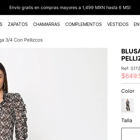
Envío gratis en compras mayores a 1,499 MXN hasta 6 MSI
S
ZAPATOS
CHAMARRAS
COMPLEMENTOS
VESTIDOS
EN
a 3/4 Con Pellizcos
BLUS
PELL
Ref
:
S17
$
649
.
Color
Talla