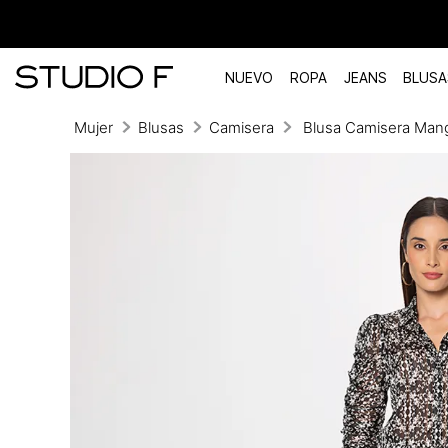
NUEVO
ROPA
JEANS
BLUSA
Mujer
Blusas
Camisera
Blusa Camisera Mang
TÉRMINOS MÁS BUSCADOS
1
.
vestidos
2
.
blusas
3
.
pantalon
4
.
tiro alto
5
.
blazer
6
.
falda
7
.
body studio f
8
.
short