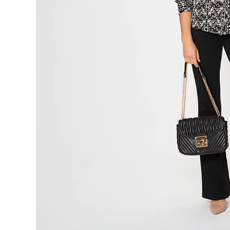
9
.
botas
10
.
blusa