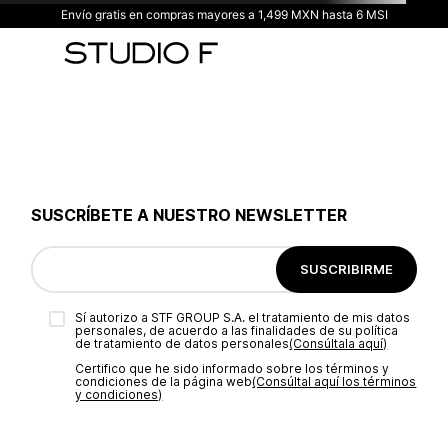
Envío gratis en compras mayores a 1,499 MXN hasta 6 MSI
SUSCRÍBETE A NUESTRO NEWSLETTER
SUSCRIBIRME
Sí autorizo a STF GROUP S.A. el tratamiento de mis datos
personales, de acuerdo a las finalidades de su política
de tratamiento de datos personales‎
(Consúltala aquí)
Certifico que he sido informado sobre los términos y
condiciones de la página web‎
(Consúltal aquí los términos
y condiciones)