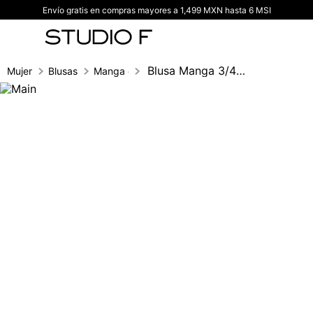
Envío gratis en compras mayores a 1,499 MXN hasta 6 MSI
TÉRMINOS MÁS BUSCADOS
1
.
vestidos
2
.
blusas
Blusa Manga 3/4 Fajon Imperio
Mujer
Blusas
Manga corta
3
.
pantalon
4
.
tiro alto
5
.
blazer
6
.
falda
7
.
body studio f
8
.
short
9
.
botas
10
.
blusa