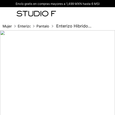
Envío gratis en compras mayores a 1,499 MXN hasta 6 MSI
TÉRMINOS MÁS BUSCADOS
1
.
vestidos
2
.
blusas
Enterizo Hibrido Bota Campana
Mujer
Enterizos
Pantalon
3
.
pantalon
4
.
tiro alto
5
.
blazer
6
.
falda
7
.
body studio f
8
.
blusa
9
.
short
10
.
botas