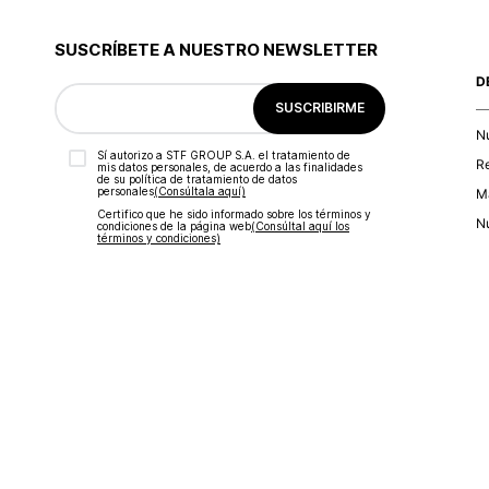
SUSCRÍBETE A NUESTRO NEWSLETTER
D
SUSCRIBIRME
N
Sí autorizo a STF GROUP S.A. el tratamiento de
R
mis datos personales, de acuerdo a las finalidades
de su política de tratamiento de datos
personales‎
(Consúltala aquí)
Ma
Certifico que he sido informado sobre los términos y
Nu
condiciones de la página web‎
(Consúltal aquí los
términos y condiciones)