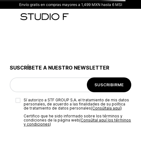
Envío gratis en compras mayores a 1,499 MXN hasta 6 MSI
TÉRMINOS MÁS BUSCADOS
1
.
vestidos
2
.
blusas
3
.
pantalon
4
.
tiro alto
5
.
blazer
SUSCRÍBETE A NUESTRO NEWSLETTER
6
.
falda
7
.
body studio f
SUSCRIBIRME
8
.
short
Sí autorizo a STF GROUP S.A. el tratamiento de mis datos
9
.
botas
personales, de acuerdo a las finalidades de su política
de tratamiento de datos personales‎
(Consúltala aquí)
10
.
blusa
Certifico que he sido informado sobre los términos y
condiciones de la página web‎
(Consúltal aquí los términos
y condiciones)