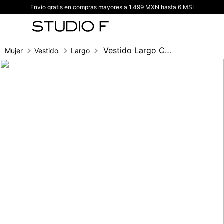
Envío gratis en compras mayores a 1,499 MXN hasta 6 MSI
TÉRMINOS MÁS BUSCADOS
1
.
vestidos
2
.
blusas
Vestido Largo Crochet
Mujer
Vestidos
Largo
3
.
pantalon
4
.
tiro alto
5
.
blazer
6
.
falda
7
.
body studio f
8
.
short
9
.
blusa
10
.
botas