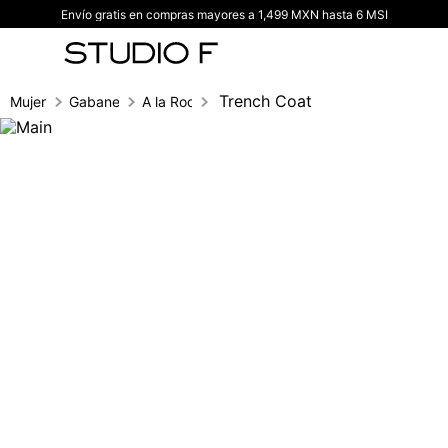
Envío gratis en compras mayores a 1,499 MXN hasta 6 MSI
TÉRMINOS MÁS BUSCADOS
1
.
vestidos
2
.
blusas
Trench Coat
Mujer
Gabanes
A la Rodilla
3
.
pantalon
4
.
tiro alto
5
.
blazer
6
.
falda
7
.
body studio f
8
.
blusa
9
.
short
10
.
botas