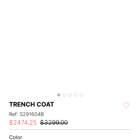
TRENCH COAT
Ref
:
S291604B
$
2474
.
25
$
3299
.
00
Color