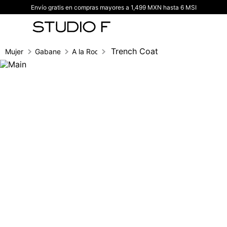
Envío gratis en compras mayores a 1,499 MXN hasta 6 MSI
TÉRMINOS MÁS BUSCADOS
1
.
vestidos
2
.
blusas
Trench Coat
Mujer
Gabanes
A la Rodilla
3
.
pantalon
4
.
tiro alto
5
.
blazer
6
.
falda
7
.
body studio f
8
.
short
9
.
botas
10
.
blusa