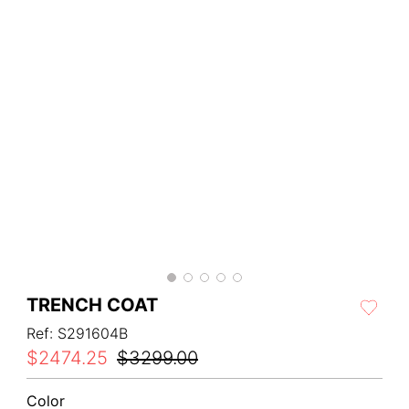
TRENCH COAT
Ref
:
S291604B
$
2474
.
25
$
3299
.
00
Color