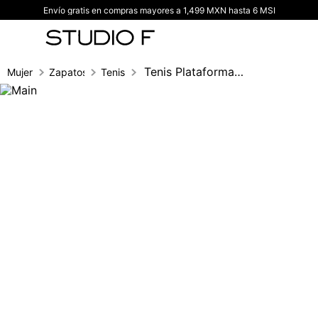
Envío gratis en compras mayores a 1,499 MXN hasta 6 MSI
TÉRMINOS MÁS BUSCADOS
1
.
vestidos
2
.
blusas
Tenis Plataforma Con Placa Dorada
Mujer
Zapatos
Tenis
3
.
pantalon
4
.
tiro alto
5
.
blazer
6
.
falda
7
.
body studio f
8
.
short
9
.
botas
10
.
blusa