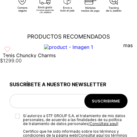
cobertura para que tu compra llegue a la dirección de tu
preferencia...
Ver más
Cambios
: En caso de requerir el cambio de tu pedido, debes
comunicarte al área de Servicio al Cliente al (55) 5899 1500
Ext. 5046 o vía chat en línea (en horario de lunes a viernes de
PRODUCTOS RECOMENDADOS
8:00 -17:00 hrs); también nos puedes enviar un correo a
servicioalcliente@modinsamexico.com.mx
o a través de
nuestra página web
www.studiofmexico.com
en la opción
'Servicio al Cliente'...
Ver más
Tenis Chuncky Charms
$
1299
.
00
Devoluciones
: Para realizar la devolución de tu pedido debes
utilizar el mismo empaque en que lo recibiste, es importante
que el empaque sea el adecuado según la naturaleza del
producto para que no se vea afectada su integridad durante
SUSCRÍBETE A NUESTRO NEWSLETTER
el proceso de transporte...
Ver más
SUSCRIBIRME
Sí autorizo a STF GROUP S.A. el tratamiento de mis datos
personales, de acuerdo a las finalidades de su política
de tratamiento de datos personales‎
(Consúltala aquí)
Certifico que he sido informado sobre los términos y
condiciones de la página web‎
(Consúltal aquí los términos