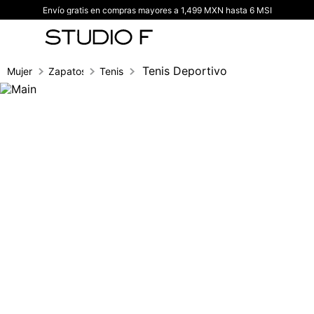
Envío gratis en compras mayores a 1,499 MXN hasta 6 MSI
TÉRMINOS MÁS BUSCADOS
1
.
vestidos
2
.
blusas
Tenis Deportivo
Mujer
Zapatos
Tenis
3
.
pantalon
4
.
tiro alto
5
.
blazer
6
.
falda
7
.
body studio f
8
.
short
9
.
botas
10
.
blusa