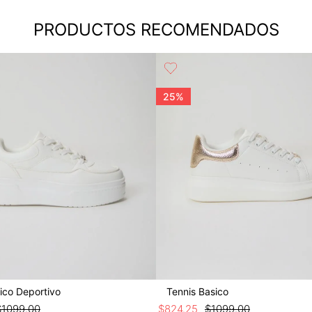
PRODUCTOS RECOMENDADOS
25%
ico Deportivo
Tennis Basico
$
1099
.
00
$
824
.
25
$
1099
.
00