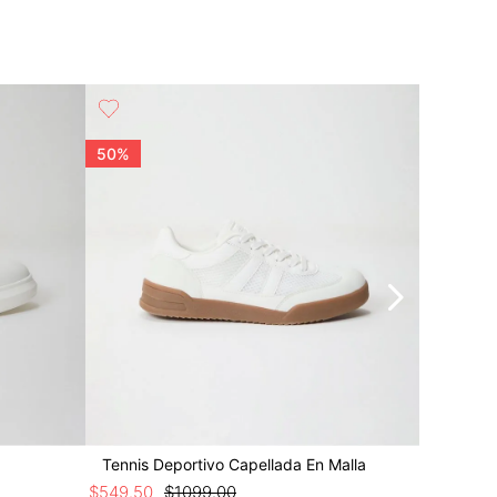
50%
25%
Tennis Deportivo Capellada En Malla
Tenis De
$
549
.
50
$
1099
.
00
$
974
.
25