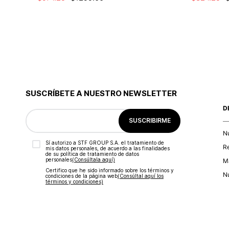
SUSCRÍBETE A NUESTRO NEWSLETTER
D
SUSCRIBIRME
N
Sí autorizo a STF GROUP S.A. el tratamiento de
R
mis datos personales, de acuerdo a las finalidades
de su política de tratamiento de datos
personales‎
(Consúltala aquí)
Ma
Certifico que he sido informado sobre los términos y
Nu
condiciones de la página web‎
(Consúltal aquí los
términos y condiciones)