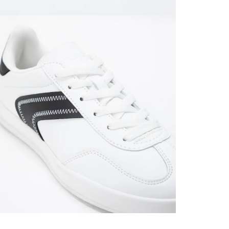
servicio
página 
Cliente'...
Devoluci
el mismo 
empaque 
no se vea
transport