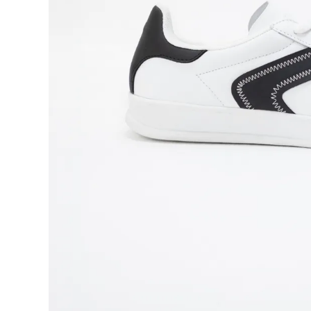
9
.
blusa
10
.
botas