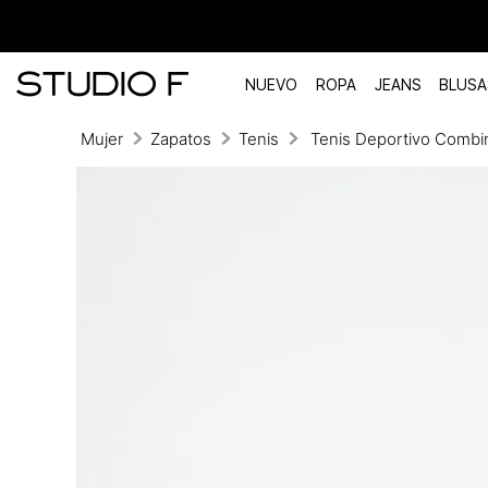
NUEVO
ROPA
JEANS
BLUSA
Mujer
Zapatos
Tenis
Tenis Deportivo Combi
TÉRMINOS MÁS BUSCADOS
1
.
vestidos
2
.
blusas
3
.
pantalon
4
.
tiro alto
5
.
blazer
6
.
falda
7
.
body studio f
8
.
short