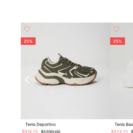
 Denim Con
25%
25%
Tenis Deportivo
Tenis Bas
$
974
.
25
$
1299
.
00
$
824
.
25