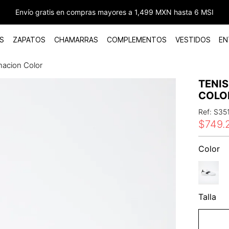
Envío gratis en compras mayores a 1,499 MXN hasta 6 MSI
S
ZAPATOS
CHAMARRAS
COMPLEMENTOS
VESTIDOS
EN
nacion Color
TENI
COLO
Ref
:
S35
$
749
.
Color
Talla