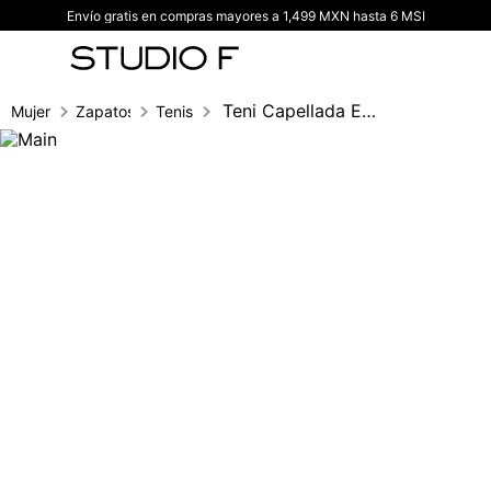
Envío gratis en compras mayores a 1,499 MXN hasta 6 MSI
TÉRMINOS MÁS BUSCADOS
1
.
vestidos
2
.
blusas
Teni Capellada En Suede
Mujer
Zapatos
Tenis
3
.
pantalon
4
.
tiro alto
5
.
blazer
6
.
falda
7
.
body studio f
8
.
short
9
.
botas
10
.
blusa