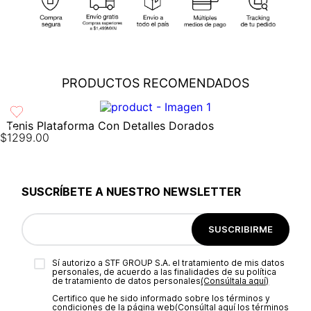
cobertura para que tu compra llegue a la dirección de tu
preferencia...
Ver más
Cambios
: En caso de requerir el cambio de tu pedido, debes
comunicarte al área de Servicio al Cliente al (55) 5899 1500
Ext. 5046 o vía chat en línea (en horario de lunes a viernes de
PRODUCTOS RECOMENDADOS
8:00 -17:00 hrs); también nos puedes enviar un correo a
servicioalcliente@modinsamexico.com.mx
o a través de
nuestra página web
www.studiofmexico.com
en la opción
'Servicio al Cliente'...
Ver más
Tenis Plataforma Con Detalles Dorados
$
1299
.
00
Devoluciones
: Para realizar la devolución de tu pedido debes
utilizar el mismo empaque en que lo recibiste, es importante
que el empaque sea el adecuado según la naturaleza del
producto para que no se vea afectada su integridad durante
SUSCRÍBETE A NUESTRO NEWSLETTER
el proceso de transporte...
Ver más
SUSCRIBIRME
Sí autorizo a STF GROUP S.A. el tratamiento de mis datos
personales, de acuerdo a las finalidades de su política
de tratamiento de datos personales‎
(Consúltala aquí)
Certifico que he sido informado sobre los términos y
condiciones de la página web‎
(Consúltal aquí los términos