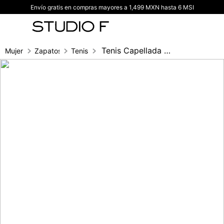
Envío gratis en compras mayores a 1,499 MXN hasta 6 MSI
TÉRMINOS MÁS BUSCADOS
1
.
vestidos
2
.
blusas
Tenis Capellada Con Hotfix Y Cordones Anc
Mujer
Zapatos
Tenis
3
.
pantalon
4
.
tiro alto
5
.
blazer
6
.
falda
7
.
body studio f
8
.
blusa
9
.
short
10
.
botas