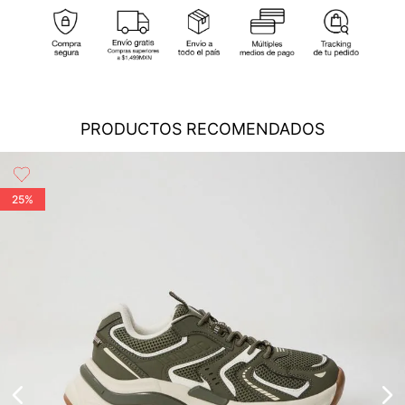
Otros: Pago bancario, Mercado Pago, Paypal, Oxxo.
Redpack, o AC Logistics. Garantizando así la seguridad y
cobertura para que tu compra llegue a la dirección de tu
preferencia...
Ver más
Cambios
: En caso de requerir el cambio de tu pedido, debes
comunicarte al área de Servicio al Cliente al (55) 5899 1500
Ext. 5046 o vía chat en línea (en horario de lunes a viernes de
PRODUCTOS RECOMENDADOS
8:00 -17:00 hrs); también nos puedes enviar un correo a
servicioalcliente@modinsamexico.com.mx
o a través de
nuestra página web
www.studiofmexico.com
en la opción
'Servicio al Cliente'...
Ver más
25%
Devoluciones
: Para realizar la devolución de tu pedido debes
utilizar el mismo empaque en que lo recibiste, es importante
que el empaque sea el adecuado según la naturaleza del
producto para que no se vea afectada su integridad durante
el proceso de transporte...
Ver más