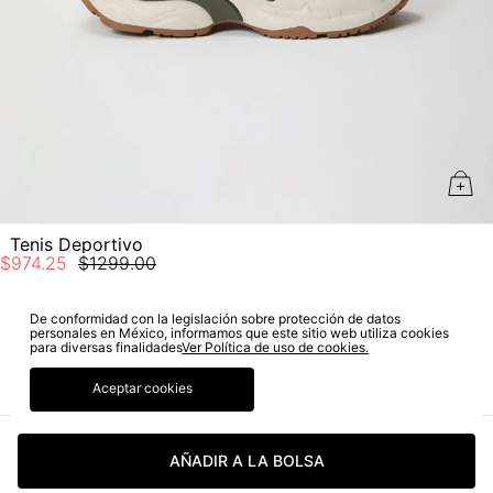
Tenis Deportivo
$
974
.
25
$
1299
.
00
De conformidad con la legislación sobre protección de datos
personales en México, informamos que este sitio web utiliza cookies
SUSCRÍBETE A NUESTRO NEWSLETTER
para diversas finalidades
Ver Política de uso de cookies.
Aceptar cookies
SUSCRIBIRME
AÑADIR A LA BOLSA
Sí autorizo a STF GROUP S.A. el tratamiento de mis datos
personales, de acuerdo a las finalidades de su política
de tratamiento de datos personales‎
(Consúltala aquí)