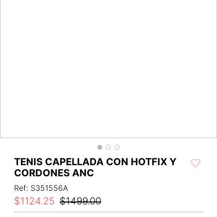
TENIS CAPELLADA CON HOTFIX Y
CORDONES ANC
Ref
:
S351556A
$
1124
.
25
$
1499
.
00