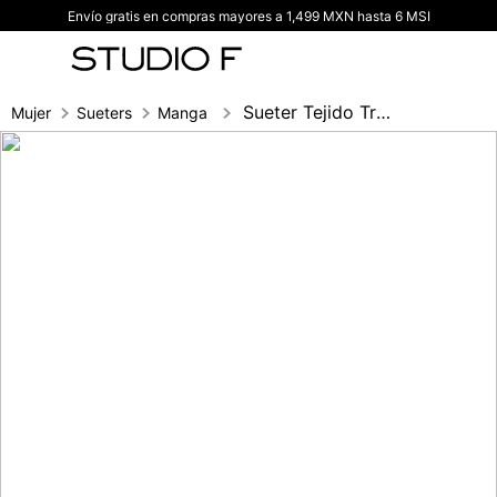
Envío gratis en compras mayores a 1,499 MXN hasta 6 MSI
TÉRMINOS MÁS BUSCADOS
1
.
vestidos
2
.
blusas
Sueter Tejido Trenzas
Mujer
Sueters
Manga larga
3
.
pantalon
4
.
tiro alto
5
.
blazer
6
.
falda
7
.
body studio f
8
.
short
9
.
botas
10
.
blusa