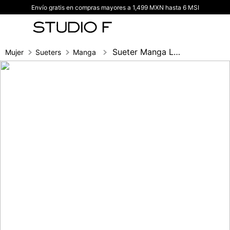
Envío gratis en compras mayores a 1,499 MXN hasta 6 MSI
TÉRMINOS MÁS BUSCADOS
1
.
vestidos
2
.
blusas
Sueter Manga Larga En Punto Trenzado
Mujer
Sueters
Manga larga
3
.
pantalon
4
.
tiro alto
5
.
blazer
6
.
falda
7
.
body studio f
8
.
blusa
9
.
short
10
.
botas