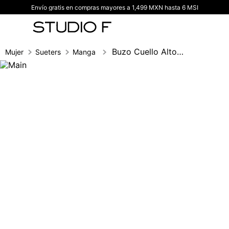
Envío gratis en compras mayores a 1,499 MXN hasta 6 MSI
TÉRMINOS MÁS BUSCADOS
1
.
vestidos
2
.
blusas
Buzo Cuello Alto Con Cierre
Mujer
Sueters
Manga larga
3
.
pantalon
4
.
tiro alto
5
.
blazer
6
.
falda
7
.
body studio f
8
.
short
9
.
botas
10
.
blusa