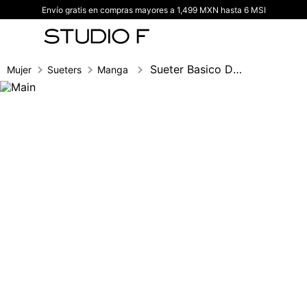
Envío gratis en compras mayores a 1,499 MXN hasta 6 MSI
TÉRMINOS MÁS BUSCADOS
1
.
vestidos
2
.
blusas
Sueter Basico De Manga Larga
Mujer
Sueters
Manga larga
3
.
pantalon
4
.
tiro alto
5
.
blazer
6
.
falda
7
.
body studio f
8
.
blusa
9
.
short
10
.
botas