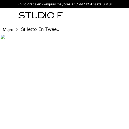
Envío gratis en compras mayores a 1,499 MXN hasta 6 MSI
TÉRMINOS MÁS BUSCADOS
1
.
vestidos
2
.
blusas
Stiletto En Tweed Con Tacon Metalizado
Mujer
3
.
pantalon
4
.
tiro alto
5
.
blazer
6
.
falda
7
.
body studio f
8
.
short
9
.
blusa
10
.
botas