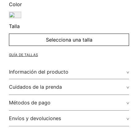
Color
Talla
Selecciona una talla
GUÍA DE TALLAS
Información del producto
Cuidados de la prenda
Métodos de pago
Tarjetas de crédito: Visa, Discover, Master Card y American
Envíos y devoluciones
Express.
Tarjetas débito: Maestro.
Envíos
: STUDIO F realiza envíos a todos los estados de la
República Mexicana a través de: Fedex, Estafeta, DHL,