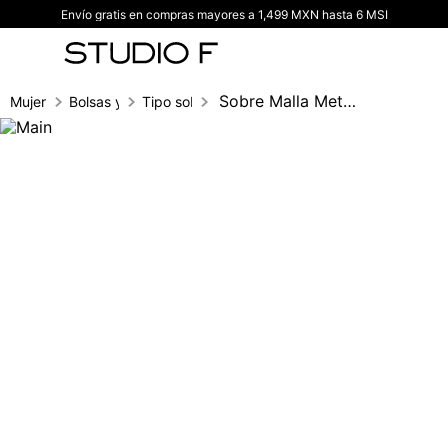
Envío gratis en compras mayores a 1,499 MXN hasta 6 MSI
TÉRMINOS MÁS BUSCADOS
1
.
vestidos
2
.
blusas
Sobre Malla Metalizada
Mujer
Bolsas y carteras
Tipo sobre
3
.
pantalon
4
.
tiro alto
5
.
blazer
6
.
falda
7
.
body studio f
8
.
blusa
9
.
short
10
.
botas