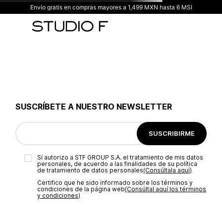
Envío gratis en compras mayores a 1,499 MXN hasta 6 MSI
SUSCRÍBETE A NUESTRO NEWSLETTER
SUSCRIBIRME
Sí autorizo a STF GROUP S.A. el tratamiento de mis datos
personales, de acuerdo a las finalidades de su política
de tratamiento de datos personales‎
(Consúltala aquí)
Certifico que he sido informado sobre los términos y
condiciones de la página web‎
(Consúltal aquí los términos
y condiciones)