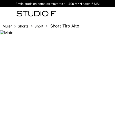
Envío gratis en compras mayores a 1,499 MXN hasta 6 MSI
TÉRMINOS MÁS BUSCADOS
1
.
vestidos
2
.
blusas
Short Tiro Alto
Mujer
Shorts
Short
3
.
pantalon
4
.
tiro alto
5
.
blazer
6
.
falda
7
.
body studio f
8
.
short
9
.
botas
10
.
blusa