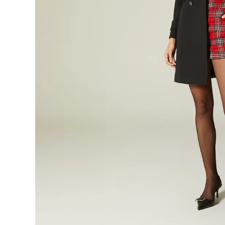
9
.
botas
10
.
blusa