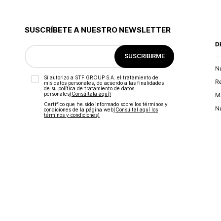
SUSCRÍBETE A NUESTRO NEWSLETTER
D
SUSCRIBIRME
N
Sí autorizo a STF GROUP S.A. el tratamiento de
R
mis datos personales, de acuerdo a las finalidades
de su política de tratamiento de datos
personales‎
(Consúltala aquí)
Ma
Certifico que he sido informado sobre los términos y
Nu
condiciones de la página web‎
(Consúltal aquí los
términos y condiciones)