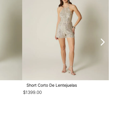
Short Corto De Lentejuelas
Short Pr
$
1399
.
00
$
1299
.
00