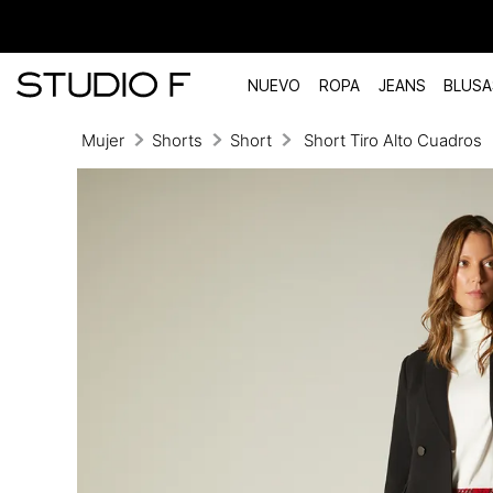
NUEVO
ROPA
JEANS
BLUSA
Mujer
Shorts
Short
Short Tiro Alto Cuadros
TÉRMINOS MÁS BUSCADOS
1
.
vestidos
2
.
blusas
3
.
pantalon
4
.
tiro alto
5
.
blazer
6
.
falda
7
.
body studio f
8
.
short