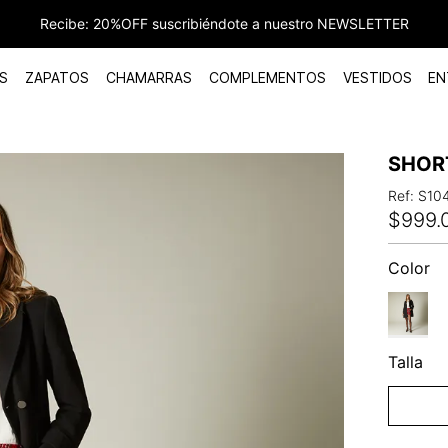
Recibe: 20%OFF suscribiéndote a nuestro NEWSLETTER
S
ZAPATOS
CHAMARRAS
COMPLEMENTOS
VESTIDOS
EN
SHOR
Ref
:
S10
$
999
.
Color
Talla