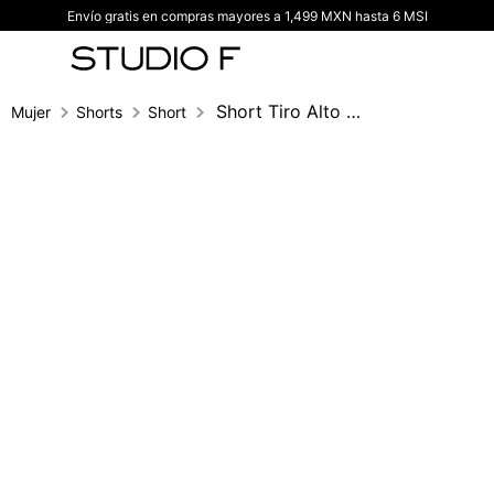
Envío gratis en compras mayores a 1,499 MXN hasta 6 MSI
TÉRMINOS MÁS BUSCADOS
1
.
vestidos
2
.
blusas
Short Tiro Alto Con Correa
Mujer
Shorts
Short
3
.
pantalon
4
.
tiro alto
5
.
blazer
6
.
falda
7
.
body studio f
8
.
short
9
.
botas
10
.
blusa