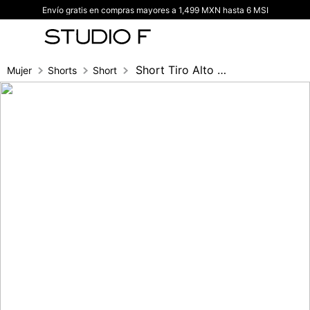
Envío gratis en compras mayores a 1,499 MXN hasta 6 MSI
TÉRMINOS MÁS BUSCADOS
1
.
vestidos
2
.
blusas
Short Tiro Alto Con Cinturon
Mujer
Shorts
Short
3
.
pantalon
4
.
tiro alto
5
.
blazer
6
.
falda
7
.
body studio f
8
.
short
9
.
botas
10
.
blusa