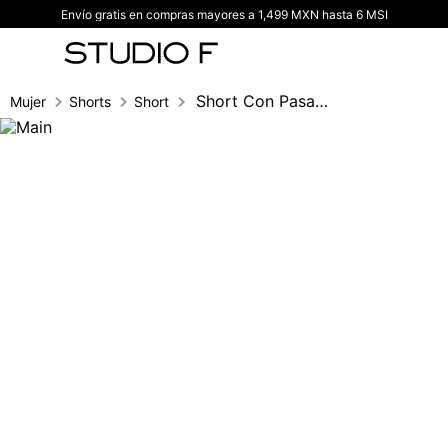
Envío gratis en compras mayores a 1,499 MXN hasta 6 MSI
TÉRMINOS MÁS BUSCADOS
1
.
vestidos
2
.
blusas
Short Con Pasamaneria
Mujer
Shorts
Short
3
.
pantalon
4
.
tiro alto
5
.
blazer
6
.
falda
7
.
body studio f
8
.
short
9
.
blusa
10
.
botas