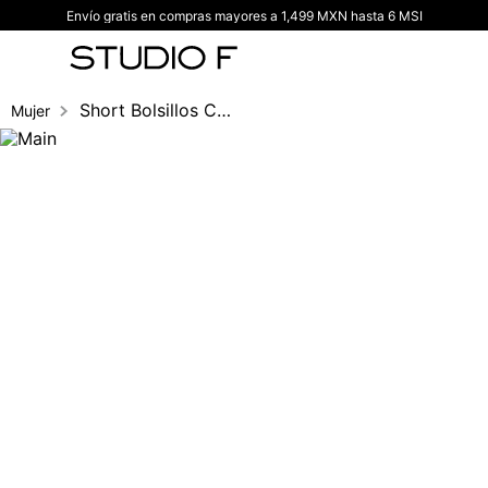
Envío gratis en compras mayores a 1,499 MXN hasta 6 MSI
TÉRMINOS MÁS BUSCADOS
1
.
vestidos
2
.
blusas
Short Bolsillos Con Boton
Mujer
3
.
pantalon
4
.
tiro alto
5
.
blazer
6
.
falda
7
.
body studio f
8
.
short
9
.
blusa
10
.
botas