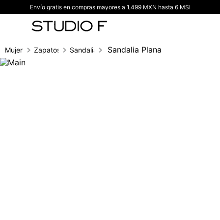
Envío gratis en compras mayores a 1,499 MXN hasta 6 MSI
TÉRMINOS MÁS BUSCADOS
1
.
vestidos
2
.
blusas
Sandalia Plana
Mujer
Zapatos
Sandalias
3
.
pantalon
4
.
tiro alto
5
.
blazer
6
.
falda
7
.
body studio f
8
.
short
9
.
blusa
10
.
botas