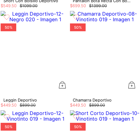
Short Con Bolsillo Deportivo
Pantalón Bota Recta Con Bolsillos
$
549
.
50
$
1099
.
00
$
699
.
50
$
1399
.
00
50%
50%
Leggin Deportivo
Chamarra Deportivo
$
449
.
50
$
899
.
00
$
449
.
50
$
899
.
00
50%
50%