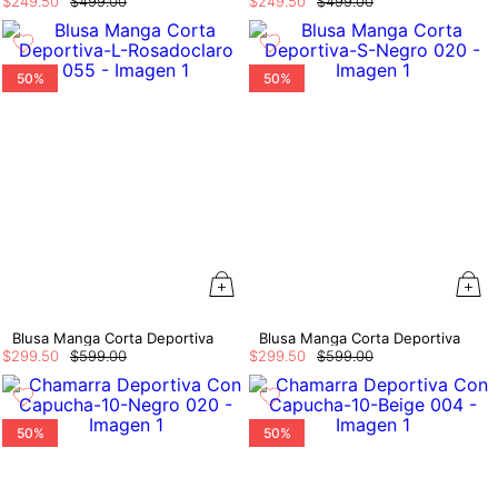
$
249
.
50
$
499
.
00
$
249
.
50
$
499
.
00
50%
50%
Blusa Manga Corta Deportiva
Blusa Manga Corta Deportiva
$
299
.
50
$
599
.
00
$
299
.
50
$
599
.
00
50%
50%