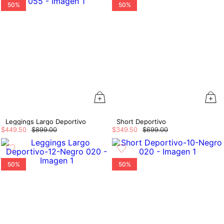
50%
50%
Leggings Largo Deportivo
Short Deportivo
$
449
.
50
$
899
.
00
$
349
.
50
$
699
.
00
50%
50%