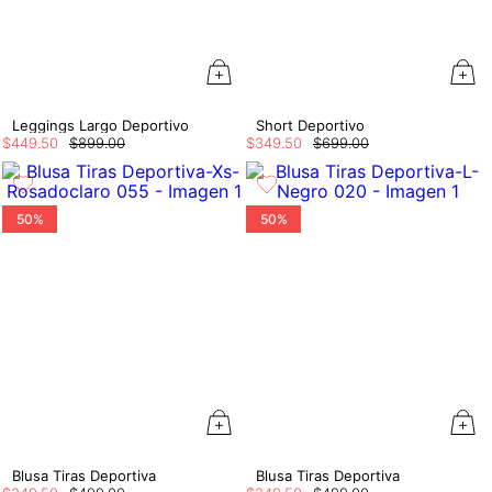
Leggings Largo Deportivo
Short Deportivo
$
449
.
50
$
899
.
00
$
349
.
50
$
699
.
00
50%
50%
Blusa Tiras Deportiva
Blusa Tiras Deportiva