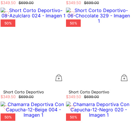
$
349
.
50
$
699
.
00
$
349
.
50
$
699
.
00
50%
50%
Short Corto Deportivo
Short Corto Deportivo
$
349
.
50
$
699
.
00
$
349
.
50
$
699
.
00
50%
50%