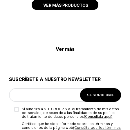
Ver más
SUSCRÍBETE A NUESTRO NEWSLETTER
SUSCRIBIRME
Sí autorizo a STF GROUP S.A. el tratamiento de mis datos
personales, de acuerdo a las finalidades de su política
de tratamiento de datos personales‎
(Consúltala aquí)
Certifico que he sido informado sobre los términos y
condiciones de la página web‎
(Consúltal aquí los términos