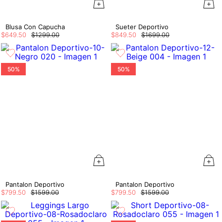
Blusa Con Capucha
Sueter Deportivo
$
649
.
50
$
1299
.
00
$
849
.
50
$
1699
.
00
50%
50%
Pantalon Deportivo
Pantalon Deportivo
$
799
.
50
$
1599
.
00
$
799
.
50
$
1599
.
00