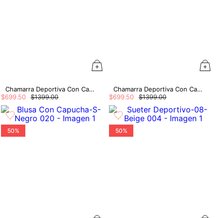
Chamarra Deportiva Con Capucha
Chamarra Deportiva Con Capucha
$
699
.
50
$
1399
.
00
$
699
.
50
$
1399
.
00
50%
50%