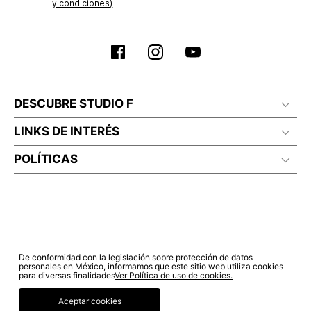
y condiciones)
DESCUBRE STUDIO F
LINKS DE INTERÉS
POLÍTICAS
De conformidad con la legislación sobre protección de datos
personales en México, informamos que este sitio web utiliza cookies
para diversas finalidades
Ver Política de uso de cookies.
Aceptar cookies