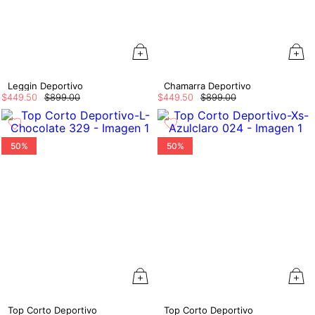
Leggin Deportivo
Chamarra Deportivo
$
449
.
50
$
899
.
00
$
449
.
50
$
899
.
00
50%
50%
Top Corto Deportivo
Top Corto Deportivo