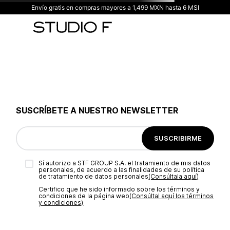
Envío gratis en compras mayores a 1,499 MXN hasta 6 MSI
SUSCRÍBETE A NUESTRO NEWSLETTER
SUSCRIBIRME
Sí autorizo a STF GROUP S.A. el tratamiento de mis datos
personales, de acuerdo a las finalidades de su política
de tratamiento de datos personales‎
(Consúltala aquí)
Certifico que he sido informado sobre los términos y
condiciones de la página web‎
(Consúltal aquí los términos
y condiciones)