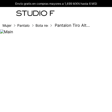
Envío gratis en compras mayores a 1,499 MXN hasta 6 MSI
TÉRMINOS MÁS BUSCADOS
1
.
vestidos
2
.
blusas
Pantalon Tiro Alto Con Elasticos
Mujer
Pantalones
Bota recta
3
.
pantalon
4
.
tiro alto
5
.
blazer
6
.
falda
7
.
body studio f
8
.
blusa
9
.
short
10
.
botas