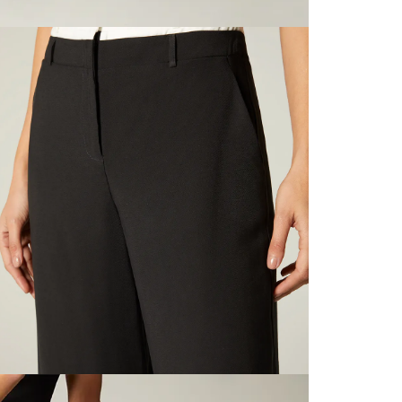
servicio
L
página 
Cliente'...
S
Devoluci
el mismo 
P
empaque 
no se vea
transport