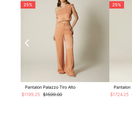
25%
25%
Pantalon Palazzo Tiro Alto
Pantalon 
$
1199
.
25
$
1599
.
00
$
1724
.
25