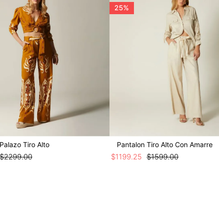
25%
Palazo Tiro Alto
Pantalon Tiro Alto Con Amarre
$
2299
.
00
$
1199
.
25
$
1599
.
00