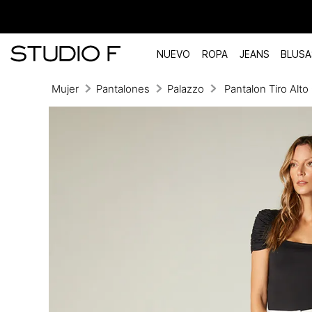
NUEVO
ROPA
JEANS
BLUSA
Mujer
Pantalones
Palazzo
Pantalon Tiro Alto
TÉRMINOS MÁS BUSCADOS
1
.
vestidos
2
.
blusas
3
.
pantalon
4
.
tiro alto
5
.
blazer
6
.
falda
7
.
body studio f
8
.
blusa