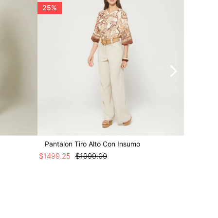
25%
25%
Pantalon Tiro Alto Con Insumo
Pantaló
$
1499
.
25
$
1999
.
00
$
1199
.
25