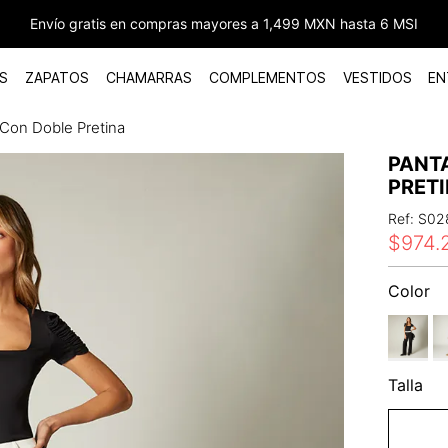
Envío gratis en compras mayores a 1,499 MXN hasta 6 MSI
S
ZAPATOS
CHAMARRAS
COMPLEMENTOS
VESTIDOS
EN
 Con Doble Pretina
PANT
PRET
Ref
:
S02
$
974
.
Color
Talla