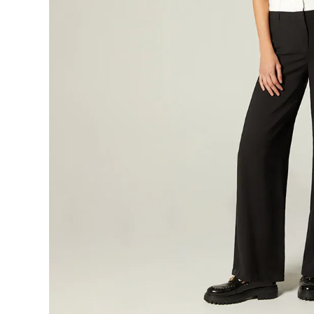
9
.
short
10
.
botas