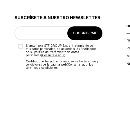
SUSCRÍBETE A NUESTRO NEWSLETTER
D
SUSCRIBIRME
N
Sí autorizo a STF GROUP S.A. el tratamiento de
R
mis datos personales, de acuerdo a las finalidades
de su política de tratamiento de datos
personales‎
(Consúltala aquí)
Ma
Certifico que he sido informado sobre los términos y
Nu
condiciones de la página web‎
(Consúltal aquí los
términos y condiciones)