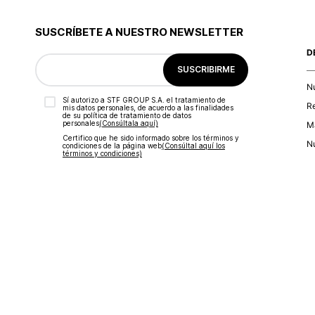
9
.
blusa
10
.
botas
SUSCRÍBETE A NUESTRO NEWSLETTER
D
SUSCRIBIRME
N
Sí autorizo a STF GROUP S.A. el tratamiento de
R
mis datos personales, de acuerdo a las finalidades
de su política de tratamiento de datos
personales‎
(Consúltala aquí)
Ma
Certifico que he sido informado sobre los términos y
Nu
condiciones de la página web‎
(Consúltal aquí los
términos y condiciones)