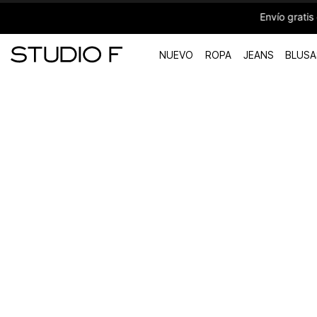
Envío gratis en compras mayores a 1,4
NUEVO
ROPA
JEANS
BLUSA
TÉRMINOS MÁS BUSCADOS
1
.
vestidos
2
.
blusas
3
.
pantalon
4
.
tiro alto
5
.
blazer
6
.
falda
7
.
body studio f
8
.
short