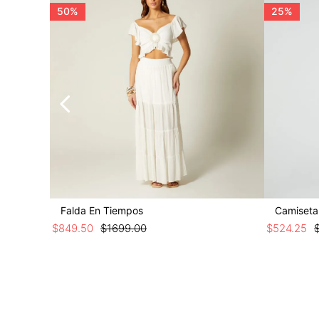
50%
25%
Falda En Tiempos
$
849
.
50
$
1699
.
00
$
524
.
25