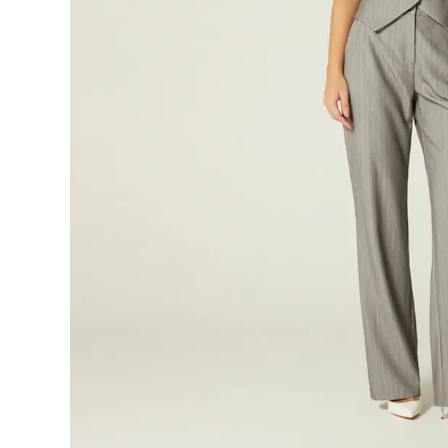
9
.
botas
10
.
blusa