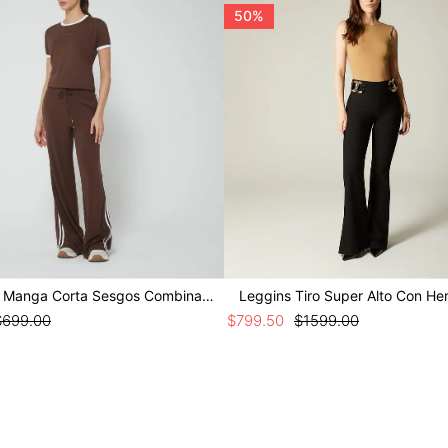
50%
Camiseta Manga Corta Sesgos Combinados
Leggins Tiro Super Alto Con Her
$
699
.
00
$
799
.
50
$
1599
.
00