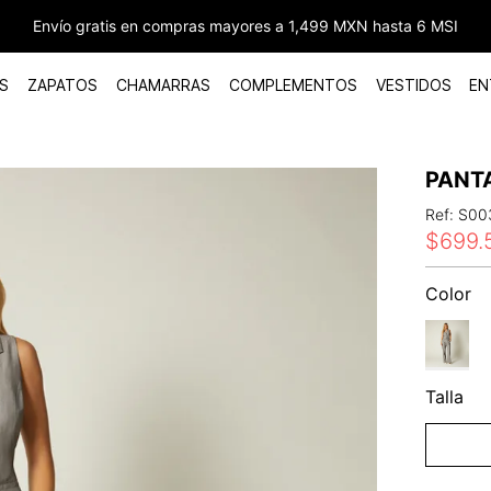
Envío gratis en compras mayores a 1,499 MXN hasta 6 MSI
S
ZAPATOS
CHAMARRAS
COMPLEMENTOS
VESTIDOS
EN
PANT
Ref
:
S00
$
699
.
Color
Talla