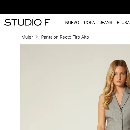
NUEVO
ROPA
JEANS
BLUSA
Mujer
Pantalón Recto Tiro Alto
TÉRMINOS MÁS BUSCADOS
1
.
vestidos
2
.
blusas
3
.
pantalon
4
.
tiro alto
5
.
blazer
6
.
falda
7
.
body studio f
8
.
short