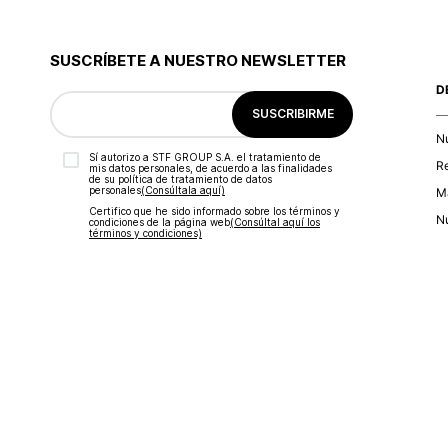
SUSCRÍBETE A NUESTRO NEWSLETTER
D
SUSCRIBIRME
N
Sí autorizo a STF GROUP S.A. el tratamiento de
R
mis datos personales, de acuerdo a las finalidades
de su política de tratamiento de datos
personales‎
(Consúltala aquí)
Ma
Certifico que he sido informado sobre los términos y
Nu
condiciones de la página web‎
(Consúltal aquí los
términos y condiciones)