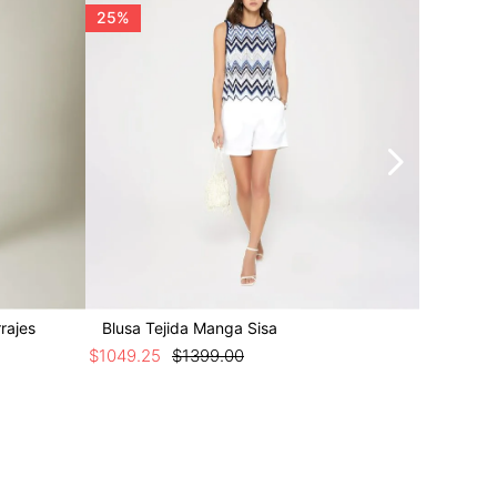
25%
50%
rajes
Blusa Tejida Manga Sisa
Blusa S
$
1049
.
25
$
1399
.
00
$
649
.
50