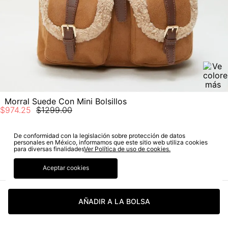
Morral Suede Con Mini Bolsillos
$
974
.
25
$
1299
.
00
De conformidad con la legislación sobre protección de datos
personales en México, informamos que este sitio web utiliza cookies
SUSCRÍBETE A NUESTRO NEWSLETTER
para diversas finalidades
Ver Política de uso de cookies.
Aceptar cookies
SUSCRIBIRME
AÑADIR A LA BOLSA
Sí autorizo a STF GROUP S.A. el tratamiento de mis datos
personales, de acuerdo a las finalidades de su política
de tratamiento de datos personales‎
(Consúltala aquí)
Certifico que he sido informado sobre los términos y