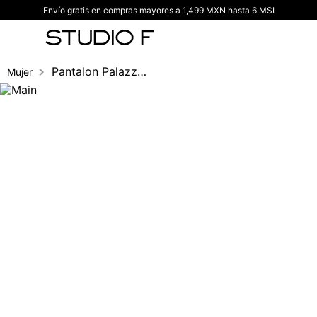
Envío gratis en compras mayores a 1,499 MXN hasta 6 MSI
TÉRMINOS MÁS BUSCADOS
1
.
vestidos
2
.
blusas
Pantalon Palazzo Tiro Alto
Mujer
3
.
pantalon
4
.
tiro alto
5
.
blazer
6
.
falda
7
.
body studio f
8
.
short
9
.
blusa
10
.
botas