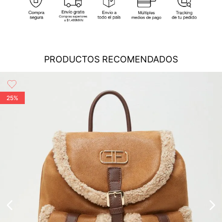
cobertura para que tu compra llegue a la dirección de tu
No usar abrillantadores opticos
preferencia...
Ver más
Cambios
: En caso de requerir el cambio de tu pedido, debes
Lavar a mano
comunicarte al área de Servicio al Cliente al (55) 5899 1500
Ext. 5046 o vía chat en línea (en horario de lunes a viernes de
No lavado en seco
PRODUCTOS RECOMENDADOS
8:00 -17:00 hrs); también nos puedes enviar un correo a
servicioalcliente@modinsamexico.com.mx
o a través de
Secado en maquina a temperatura maximo 80°c
nuestra página web
www.studiofmexico.com
en la opción
'Servicio al Cliente'...
Ver más
25%
Devoluciones
: Para realizar la devolución de tu pedido debes
utilizar el mismo empaque en que lo recibiste, es importante
que el empaque sea el adecuado según la naturaleza del
producto para que no se vea afectada su integridad durante
el proceso de transporte...
Ver más