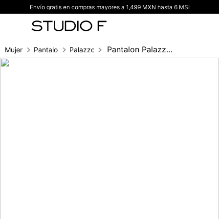
Envío gratis en compras mayores a 1,499 MXN hasta 6 MSI
TÉRMINOS MÁS BUSCADOS
1
.
vestidos
2
.
blusas
Pantalon Palazzo Tiro Alto Con Cinturon
Mujer
Pantalones
Palazzo
3
.
pantalon
4
.
tiro alto
5
.
blazer
6
.
falda
7
.
body studio f
8
.
short
9
.
botas
10
.
blusa