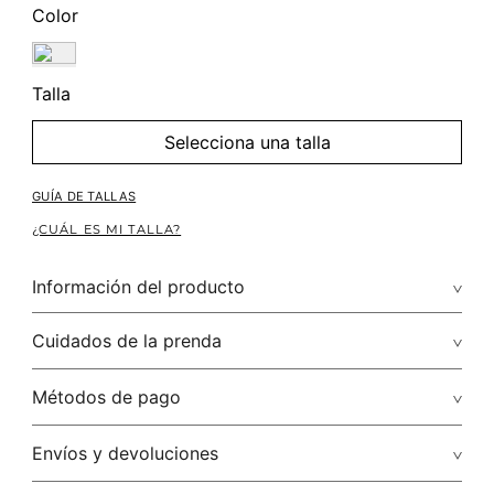
Color
Talla
Selecciona una talla
GUÍA DE TALLAS
¿CUÁL ES MI TALLA?
Información del producto
Composición: 100.00% lino/linen
Cuidados de la prenda
Para una ocasión especial puedes crear un look con un
pantalon estilo palazzo, una blusa de un solo hombro, unas
Lavado profesional en húmedo (w) planchar con vapor
Métodos de pago
sandalias plataforma y un bolso tipo sobre como
complemento.
puede causar daño irreversible
Tarjetas de crédito: Visa, Discover, Master Card y American
Envíos y devoluciones
No lavar
Express.