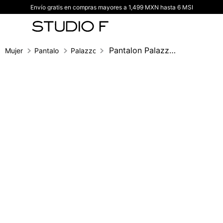
Envío gratis en compras mayores a 1,499 MXN hasta 6 MSI
TÉRMINOS MÁS BUSCADOS
1
.
vestidos
2
.
blusas
Pantalon Palazzo Con Detalle En Pretina
Mujer
Pantalones
Palazzo
3
.
pantalon
4
.
tiro alto
5
.
blazer
6
.
falda
7
.
body studio f
8
.
short
9
.
botas
10
.
blusa