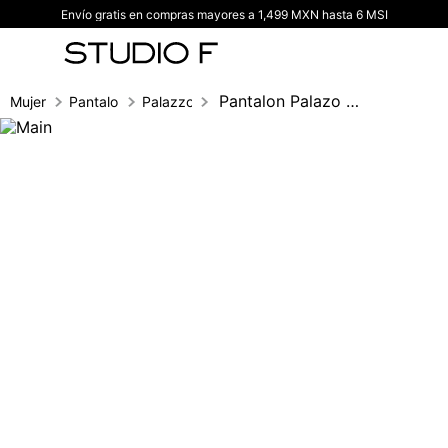
Envío gratis en compras mayores a 1,499 MXN hasta 6 MSI
TÉRMINOS MÁS BUSCADOS
1
.
vestidos
2
.
blusas
Pantalon Palazo Tiro Alto
Mujer
Pantalones
Palazzo
3
.
pantalon
4
.
tiro alto
5
.
blazer
6
.
falda
7
.
body studio f
8
.
blusa
9
.
short
10
.
botas