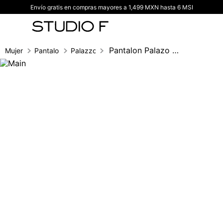
Envío gratis en compras mayores a 1,499 MXN hasta 6 MSI
TÉRMINOS MÁS BUSCADOS
1
.
vestidos
2
.
blusas
Pantalon Palazo Tiro Alto
Mujer
Pantalones
Palazzo
3
.
pantalon
4
.
tiro alto
5
.
blazer
6
.
falda
7
.
body studio f
8
.
short
9
.
botas
10
.
blusa