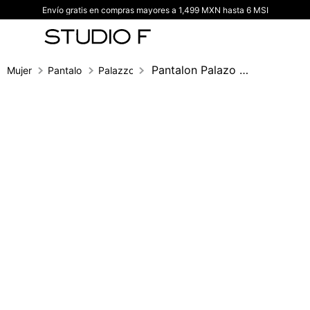
Envío gratis en compras mayores a 1,499 MXN hasta 6 MSI
TÉRMINOS MÁS BUSCADOS
1
.
vestidos
2
.
blusas
Pantalon Palazo Tiro Alto Costado Con Br
Mujer
Pantalones
Palazzo
3
.
pantalon
4
.
tiro alto
5
.
blazer
6
.
falda
7
.
body studio f
8
.
short
9
.
blusa
10
.
botas