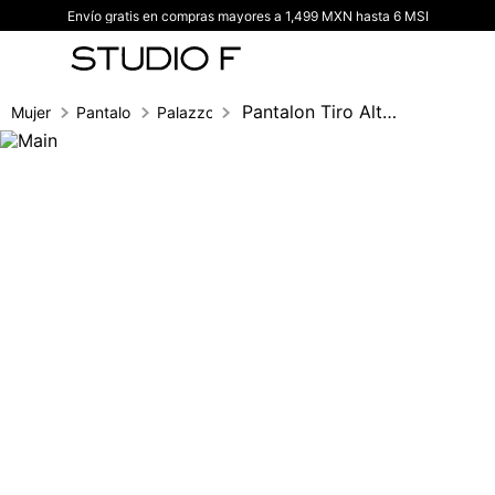
Envío gratis en compras mayores a 1,499 MXN hasta 6 MSI
TÉRMINOS MÁS BUSCADOS
1
.
vestidos
2
.
blusas
Pantalon Tiro Alto Con Correa
Mujer
Pantalones
Palazzo
3
.
pantalon
4
.
tiro alto
5
.
blazer
6
.
falda
7
.
body studio f
8
.
short
9
.
blusa
10
.
botas