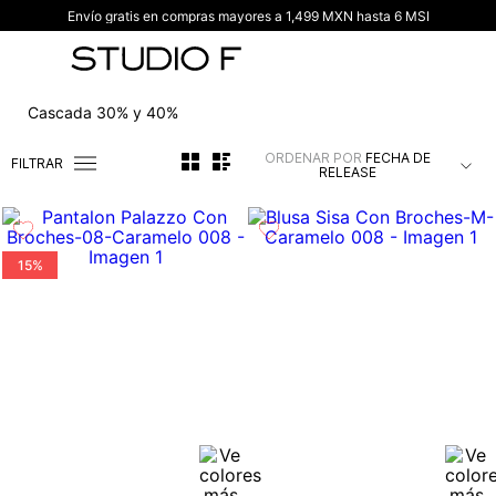
Envío gratis en compras mayores a 1,499 MXN hasta 6 MSI
TÉRMINOS MÁS BUSCADOS
1
.
vestidos
2
.
blusas
Cascada 30% y 40%
3
.
pantalon
ORDENAR POR
FECHA DE
FILTRAR
4
.
tiro alto
RELEASE
5
.
blazer
6
.
falda
15%
7
.
body studio f
8
.
short
9
.
botas
10
.
blusa