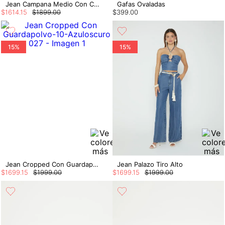
Jean Campana Medio Con Cinturon
Gafas Ovaladas
$
1614
.
15
$
1899
.
00
$
399
.
00
15%
15%
Jean Cropped Con Guardapolvo
Jean Palazo Tiro Alto
$
1699
.
15
$
1999
.
00
$
1699
.
15
$
1999
.
00