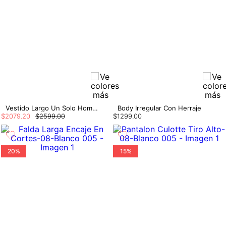
Vestido Largo Un Solo Hombro Con Herraje
Body Irregular Con Herraje
$
2079
.
20
$
2599
.
00
$
1299
.
00
20%
15%