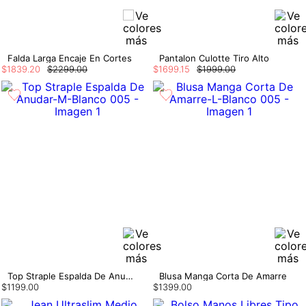
Falda Larga Encaje En Cortes
Pantalon Culotte Tiro Alto
$
1839
.
20
$
2299
.
00
$
1699
.
15
$
1999
.
00
Top Straple Espalda De Anudar
Blusa Manga Corta De Amarre
$
1199
.
00
$
1399
.
00