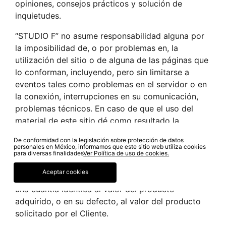
opiniones, consejos prácticos y solución de
inquietudes.
“STUDIO F” no asume responsabilidad alguna por
la imposibilidad de, o por problemas en, la
utilización del sitio o de alguna de las páginas que
lo conforman, incluyendo, pero sin limitarse a
eventos tales como problemas en el servidor o en
la conexión, interrupciones en su comunicación,
problemas técnicos. En caso de que el uso del
material de este sitio dé como resultado la
necesidad de dar servicio, reparar o corregir
De conformidad con la legislación sobre protección de datos
equipo o información, el usuario asume cualquier
personales en México, informamos que este sitio web utiliza cookies
para diversas finalidades
Ver Política de uso de cookies.
costo derivado de ello.
Aceptar cookies
La responsabilidad de “STUDIO F” se limitará en
una cuantía idéntica al valor del producto
adquirido, o en su defecto, al valor del producto
solicitado por el Cliente.