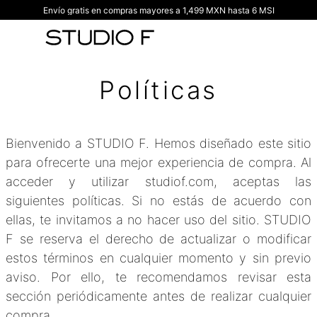
Envío gratis en compras mayores a 1,499 MXN hasta 6 MSI
TÉRMINOS MÁS BUSCADOS
1
.
vestidos
2
.
blusas
Políticas
3
.
pantalon
4
.
tiro alto
5
.
blazer
Bienvenido a STUDIO F. Hemos diseñado este sitio
6
.
falda
para ofrecerte una mejor experiencia de compra. Al
acceder y utilizar studiof.com, aceptas las
7
.
body studio f
siguientes políticas. Si no estás de acuerdo con
8
.
blusa
ellas, te invitamos a no hacer uso del sitio. STUDIO
9
.
short
F se reserva el derecho de actualizar o modificar
estos términos en cualquier momento y sin previo
10
.
botas
aviso. Por ello, te recomendamos revisar esta
sección periódicamente antes de realizar cualquier
compra.