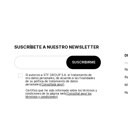
9
.
blusa
10
.
botas
SUSCRÍBETE A NUESTRO NEWSLETTER
D
SUSCRIBIRME
N
Sí autorizo a STF GROUP S.A. el tratamiento de
R
mis datos personales, de acuerdo a las finalidades
de su política de tratamiento de datos
personales‎
(Consúltala aquí)
Ma
Certifico que he sido informado sobre los términos y
Nu
condiciones de la página web‎
(Consúltal aquí los
términos y condiciones)