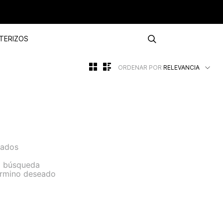
TERIZOS
ORDENAR POR
RELEVANCIA
sados
la búsqueda
término deseado