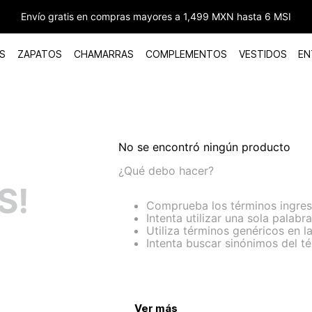
Envío gratis en compras mayores a 1,499 MXN hasta 6 MSI
S
ZAPATOS
CHAMARRAS
COMPLEMENTOS
VESTIDOS
EN
No se encontró ningún producto
¿Qué debo hacer?
S!
Comprueba los términos ingre
Intenta utilizar una sola palabra
Utiliza términos genéricos en 
Intenta buscar sinónimos del 
Ver más