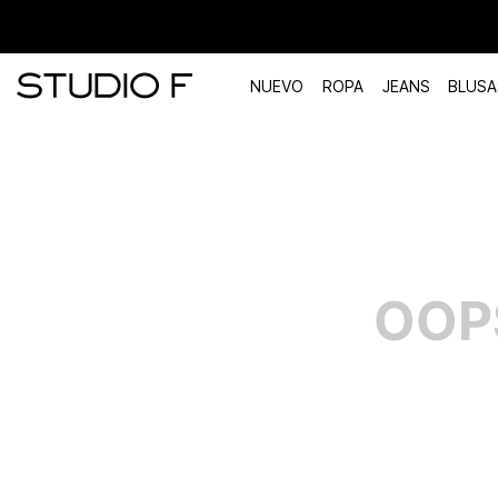
NUEVO
ROPA
JEANS
BLUSA
TÉRMINOS MÁS BUSCADOS
1
.
vestidos
2
.
blusas
3
.
pantalon
OOP
4
.
tiro alto
5
.
blazer
6
.
falda
7
.
body studio f
8
.
short