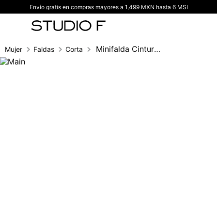
Envío gratis en compras mayores a 1,499 MXN hasta 6 MSI
TÉRMINOS MÁS BUSCADOS
1
.
vestidos
2
.
blusas
Minifalda Cintura Baja, Cinco Bolsillos
Mujer
Faldas
Corta
3
.
pantalon
4
.
tiro alto
5
.
blazer
6
.
falda
7
.
body studio f
8
.
blusa
9
.
short
10
.
botas