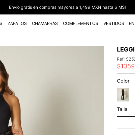
Envío gratis en compras mayores a 1,499 MXN hasta 6 MSI
S
ZAPATOS
CHAMARRAS
COMPLEMENTOS
VESTIDOS
EN
LEGG
Ref
:
S25
$
1359
Color
Talla