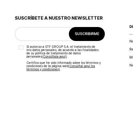
SUSCRÍBETE A NUESTRO NEWSLETTER
D
SUSCRIBIRME
N
Sí autorizo a STF GROUP S.A. el tratamiento de
R
mis datos personales, de acuerdo a las finalidades
de su política de tratamiento de datos
personales‎
(Consúltala aquí)
Ma
Certifico que he sido informado sobre los términos y
Nu
condiciones de la página web‎
(Consúltal aquí los
términos y condiciones)