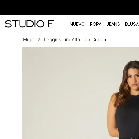
NUEVO
ROPA
JEANS
BLUSA
Mujer
Leggins Tiro Alto Con Correa
TÉRMINOS MÁS BUSCADOS
1
.
vestidos
2
.
blusas
3
.
pantalon
4
.
tiro alto
5
.
blazer
6
.
falda
7
.
body studio f
8
.
short