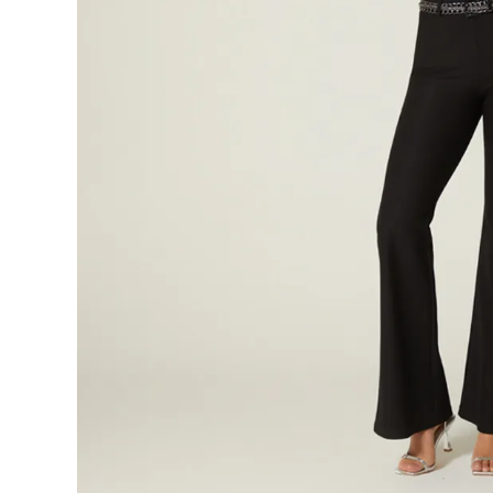
9
.
botas
10
.
blusa