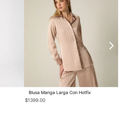
Blusa Manga Larga Con Hotfix
Top Stra
$
1399
.
00
$
399
.
00