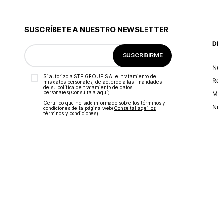
SUSCRÍBETE A NUESTRO NEWSLETTER
D
SUSCRIBIRME
N
Sí autorizo a STF GROUP S.A. el tratamiento de
R
mis datos personales, de acuerdo a las finalidades
de su política de tratamiento de datos
personales‎
(Consúltala aquí)
Ma
Certifico que he sido informado sobre los términos y
Nu
condiciones de la página web‎
(Consúltal aquí los
términos y condiciones)