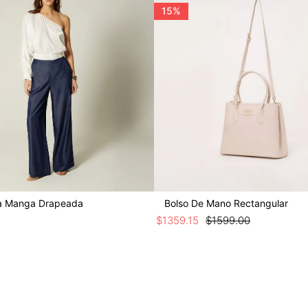
15%
a Manga Drapeada
Bolso De Mano Rectangular
$
1359
.
15
$
1599
.
00