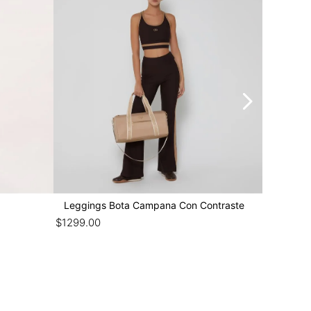
Leggings Bota Campana Con Contraste
Blusa Ma
$
1299
.
00
$
1299
.
00