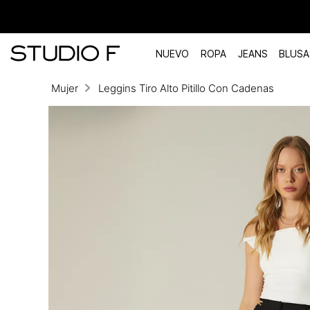
NUEVO
ROPA
JEANS
BLUSA
Mujer
Leggins Tiro Alto Pitillo Con Cadenas
TÉRMINOS MÁS BUSCADOS
1
.
vestidos
2
.
blusas
3
.
pantalon
4
.
tiro alto
5
.
blazer
6
.
falda
7
.
body studio f
8
.
short