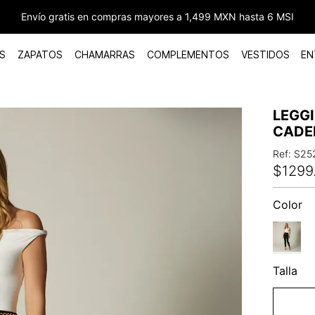
Envío gratis en compras mayores a 1,499 MXN hasta 6 MSI
S
ZAPATOS
CHAMARRAS
COMPLEMENTOS
VESTIDOS
EN
LEGGI
CADE
Ref
:
S25
$
1299
Color
Talla