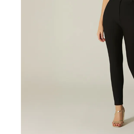
9
.
botas
10
.
blusa