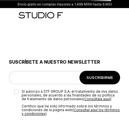
Envío gratis en compras mayores a 1,499 MXN hasta 6 MSI
SUSCRÍBETE A NUESTRO NEWSLETTER
SUSCRIBIRME
Sí autorizo a STF GROUP S.A. el tratamiento de mis datos
personales, de acuerdo a las finalidades de su política
de tratamiento de datos personales‎
(Consúltala aquí)
Certifico que he sido informado sobre los términos y
condiciones de la página web‎
(Consúltal aquí los términos
y condiciones)