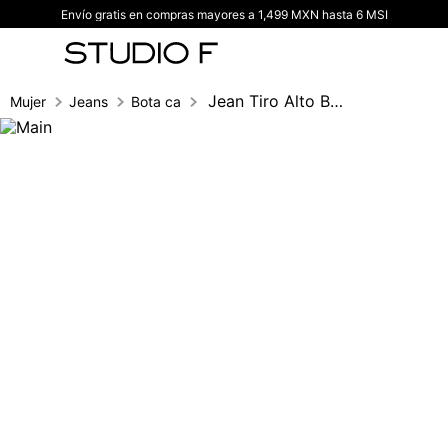
Envío gratis en compras mayores a 1,499 MXN hasta 6 MSI
TÉRMINOS MÁS BUSCADOS
1
.
vestidos
2
.
blusas
Jean Tiro Alto Bota Campana Con Cinturon
Mujer
Jeans
Bota campana
3
.
pantalon
4
.
tiro alto
5
.
blazer
6
.
falda
7
.
body studio f
8
.
blusa
9
.
short
10
.
botas